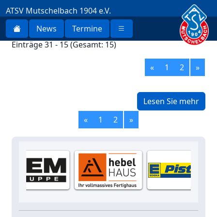
ATSV Mutschelbach 1904 e.V.
News
Termine
Einträge 31 - 15 (Gesamt: 15)
«
1
2
»
Lesen Sie mehr
«
1
2
»