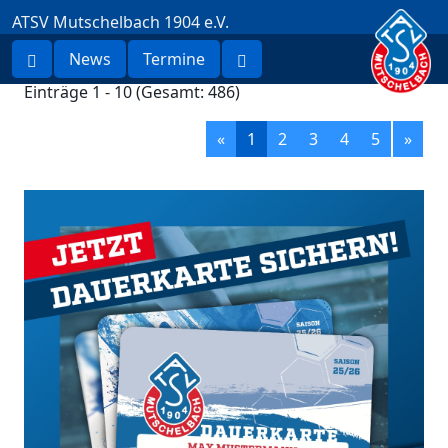
ATSV Mutschelbach 1904 e.V.
News
Termine
Einträge 1 - 10 (Gesamt: 486)
«
1
2
3
4
5
»