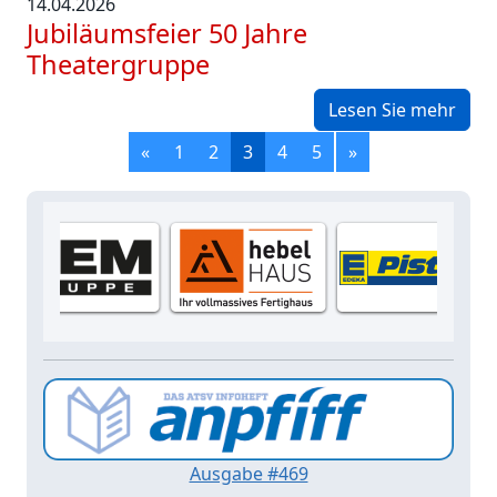
14.04.2026
Jubiläumsfeier 50 Jahre
Theatergruppe
Lesen Sie mehr
«
1
2
3
4
5
»
Ausgabe #469