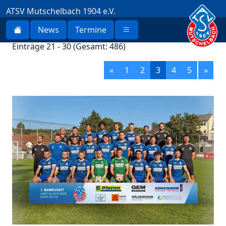
ATSV Mutschelbach 1904 e.V.
News
Termine
Einträge 21 - 30 (Gesamt: 486)
«
1
2
3
4
5
»